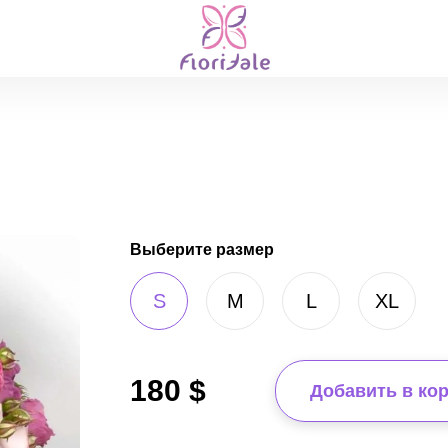
Выберите размер
S
M
L
XL
180
$
Добавить в ко