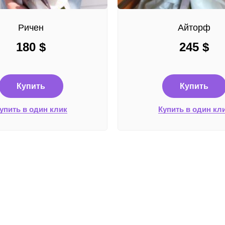
Ричен
Айторф
180
$
245
$
Купить
Купить
упить в один клик
Купить в один кл