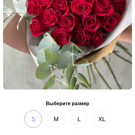
Выберите размер
S
M
L
XL