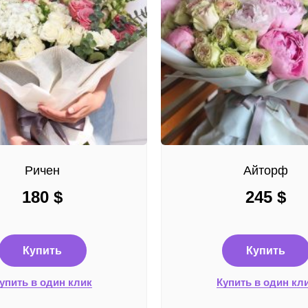
Ричен
Айторф
180
$
245
$
Купить
Купить
упить в один клик
Купить в один кл